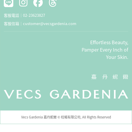
客服電話｜
02-23623827
客服信箱｜
customer@vecsgardenia.com
Effortless Beauty,
Pamper Every Inch of
Your Skin.
Vecs Gardenia 嘉丹妮爾 © 旺暘有限公司, All Rights Reserved