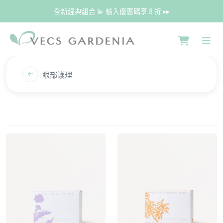
全新經典組合 💫 輸入優惠碼享 8 折 ▸▸
眼部護理