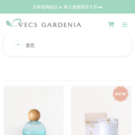
全新經典組合 💫 輸入優惠碼享 8 折 ▸▸
香氛