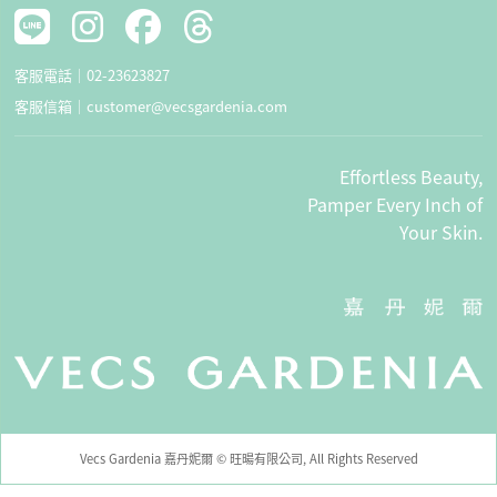
客服電話｜
02-23623827
客服信箱｜
customer@vecsgardenia.com
Effortless Beauty,
Pamper Every Inch of
Your Skin.
Vecs Gardenia 嘉丹妮爾 © 旺暘有限公司, All Rights Reserved