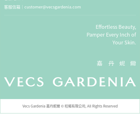
客服信箱｜
customer@vecsgardenia.com
Effortless Beauty,
Pamper Every Inch of
Your Skin.
Vecs Gardenia 嘉丹妮爾 © 旺暘有限公司, All Rights Reserved