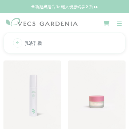
全新經典組合 💫 輸入優惠碼享 8 折 ▸▸
乳液乳霜