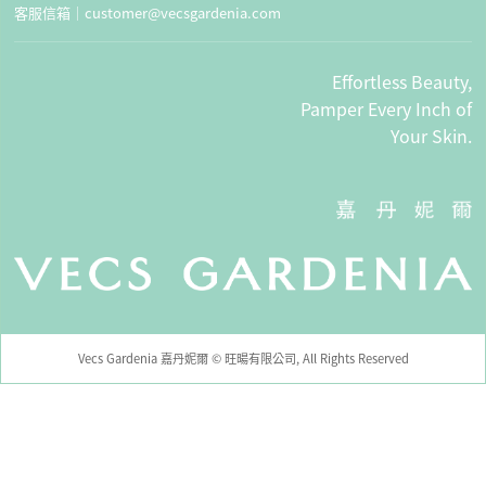
客服信箱｜
customer@vecsgardenia.com
Effortless Beauty,
Pamper Every Inch of
Your Skin.
Vecs Gardenia 嘉丹妮爾 © 旺暘有限公司, All Rights Reserved