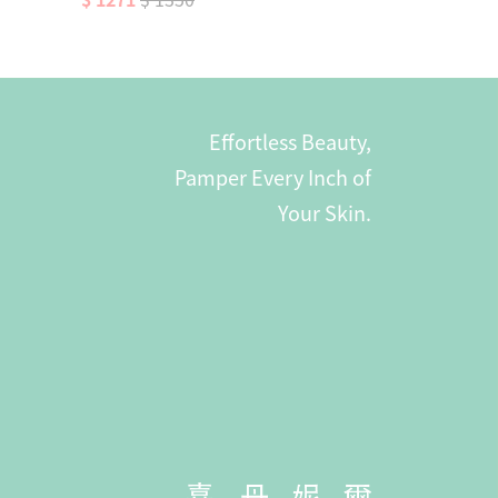
加入購物車
Effortless Beauty,
Pamper Every Inch of
Your Skin.