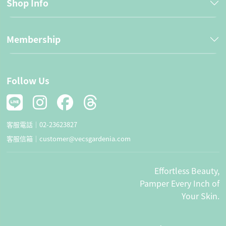
Shop Info
Membership
Follow Us
客服電話｜
02-23623827
客服信箱｜
customer@vecsgardenia.com
Effortless Beauty,
Pamper Every Inch of
Your Skin.