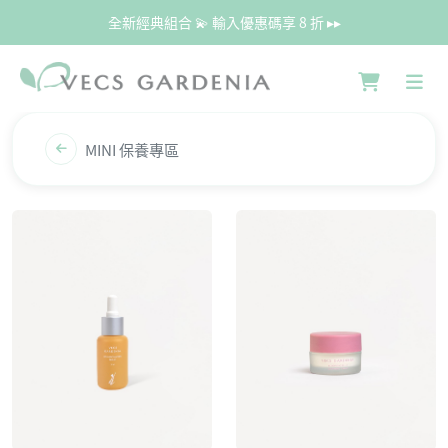
全新經典組合 💫 輸入優惠碼享 8 折 ▸▸
MINI 保養專區