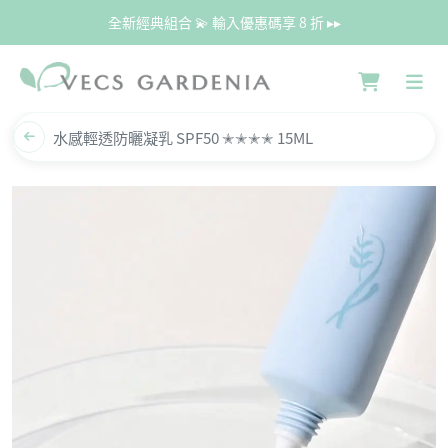
全新經典組合 💫 輸入優惠碼享 8 折 ▸▸
水感輕透防曬凝乳 SPF50 ✭✭✭✭ 15ML