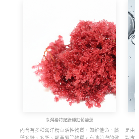
臺灣獨特紀錄種紅葡萄藻
內含有多種海洋精華活性物質，如維他命、蕨
是由
藻多醣、多酚、類黃酮等物質，有助肌膚的健
對皮