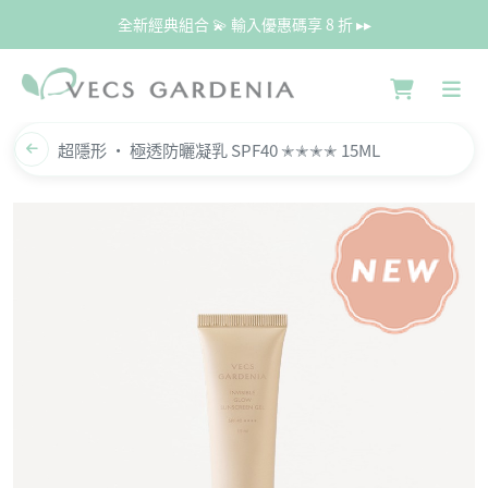
全新經典組合 💫 輸入優惠碼享 8 折 ▸▸
超隱形 · 極透防曬凝乳 SPF40 ✭✭✭✭ 15ML