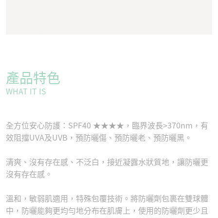
產品特色
WHAT IT IS
全方位安心防護：SPF40 ★★★★，臨界波長>370nm，有
效阻擋UVA及UVB，預防曬傷、預防曬老、預防曬黑。
清爽、沒有存在感、不泛白，接近凝露水狀質地，讓防曬更
沒有存在感。
溫和，敏弱肌適用，特殊包覆技術。將防曬劑包裹在雙球體
中，防曬能夠更均勻地分布在肌膚上，使用的防曬劑更少且