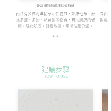
臺灣獨特紀錄種紅葡萄藻
內含有多種海洋精華活性物質，如維他命、蕨
是由
藻多醣、多酚、類黃酮等物質，有助肌膚的健
對皮
康，强化肌底，舒緩敏感，平衡油脂分泌。
建議步驟
HOW TO USE