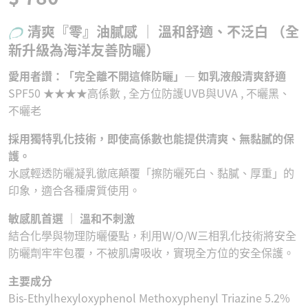
清爽『零』油膩感 ｜ 溫和舒適、不泛白 （全
新升級為海洋友善防曬）
愛用者讚：「完全離不開這條防曬」— 如乳液般清爽舒適
SPF50 ★★★★高係數 , 全方位防護UVB與UVA , 不曬黑、
不曬老
採用獨特乳化技術，即使高係數也能提供清爽、無黏膩的保
護。
水感輕透防曬凝乳徹底顛覆「擦防曬死白、黏膩、厚重」的
印象，適合各種膚質使用。
敏感肌首選 ｜ 溫和不刺激
結合化學與物理防曬優點，利用W/O/W三相乳化技術將安全
防曬劑牢牢包覆，不被肌膚吸收，實現全方位的安全保護。
主要成分
Bis-Ethylhexyloxyphenol Methoxyphenyl Triazine 5.2%