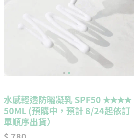
水感輕透防曬凝乳 SPF50 ✭✭✭✭
50ML (預購中，預計 8/24起依訂
單順序出貨）
$ 780