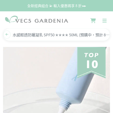
全新經典組合 💫 輸入優惠碼享 8 折 ▸▸
水感輕透防曬凝乳 SPF50 ✭✭✭✭ 50ML (預購中，預計 8/24起依訂單順序出貨）