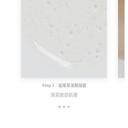
Step 1｜鼠尾草潔顏凝露
清潔臉部肌膚