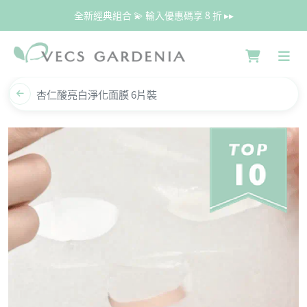
全新經典組合 💫 輸入優惠碼享 8 折 ▸▸
杏仁酸亮白淨化面膜 6片裝