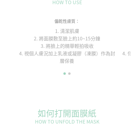
HOW TO USE
偏乾性膚質：
1. 清潔肌膚
2. 將面膜敷至臉上約10~15分鐘
3. 將臉上的精華輕拍吸收
4. 視個人膚況加上乳液或凝膠（凍膜）作為封
4.
層保養
如何打開面膜紙
HOW TO UNFOLD THE MASK