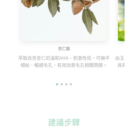
杏仁酸
萃取自苦杏仁的溫和AHA，刺激性低，可撫平
由玉
細紋、暢通毛孔，有效改善毛孔相關問題。
具有
建議步驟