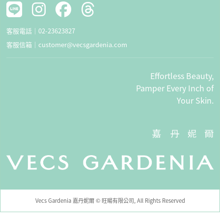
客服電話｜
02-23623827
客服信箱｜
customer@vecsgardenia.com
Effortless Beauty,
Pamper Every Inch of
Your Skin.
Vecs Gardenia 嘉丹妮爾 © 旺暘有限公司, All Rights Reserved