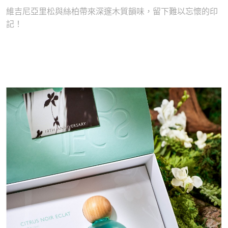
維吉尼亞里松與絲柏帶來深邃木質韻味，留下難以忘懷的印
記！