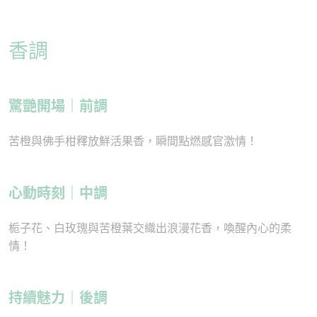
香調
驚艷開場｜前調
苦橙與佛手柑釋放鮮活果香，瞬間點燃感官激情！
心動時刻｜中調
栀子花、白玫瑰與苦橙葉交織出浪漫花香，喚醒內心的柔
情！
持續魅力｜後調