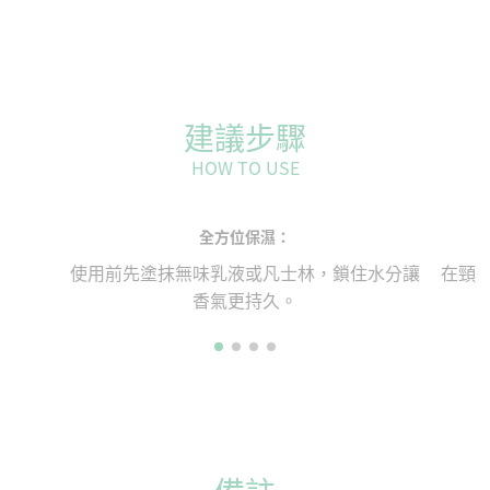
建議步驟
HOW TO USE
全方位保濕：
使用前先塗抹無味乳液或凡士林，鎖住水分讓
在頸
香氣更持久。