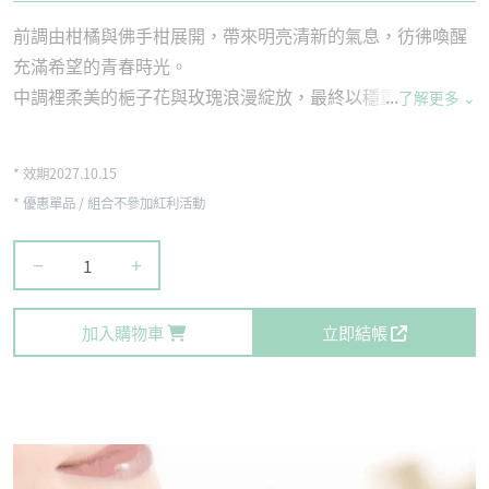
前調由柑橘與佛手柑展開，帶來明亮清新的氣息，彷彿喚醒
充滿希望的青春時光。
中調裡柔美的梔子花與玫瑰浪漫綻放，最終以穩重的維吉尼
...
了解更多
⌄
亞雪松締造成熟堅韌的尾韻。
* 效期2027.10.15
這不僅是嘉丹的紀念香水，更是每個人成長的寫照 —— 記得
* 優惠單品 / 組合不參加紅利活動
感謝那個努力生活的自己，並愛著現在的自己。
−
+
加入購物車
立即結帳