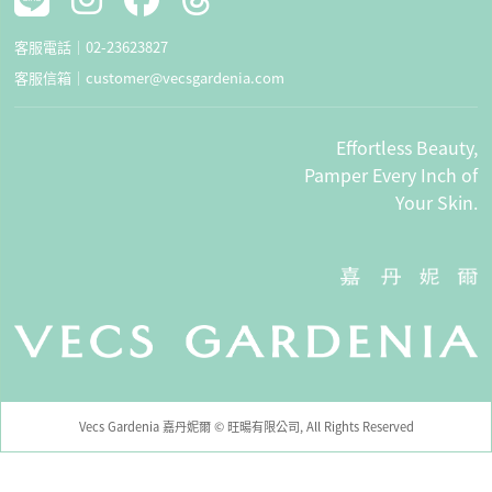
客服電話｜
02-23623827
客服信箱｜
customer@vecsgardenia.com
Effortless Beauty,
Pamper Every Inch of
Your Skin.
Vecs Gardenia 嘉丹妮爾 © 旺暘有限公司, All Rights Reserved