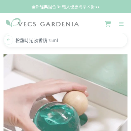
全新經典組合 💫 輸入優惠碼享 8 折 ▸▸
橙馥時光 淡香精 75ml