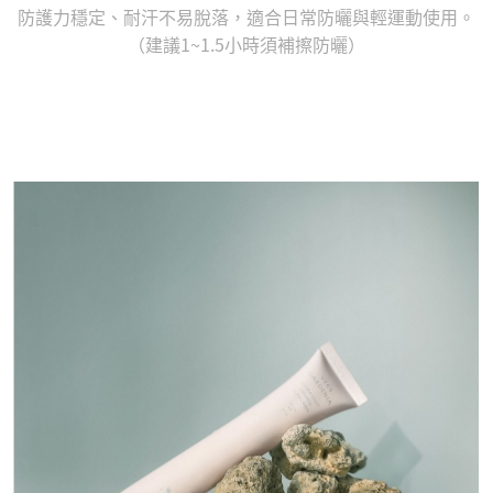
防護力穩定、耐汗不易脫落，適合日常防曬與輕運動使用。
（建議1~1.5小時須補擦防曬）