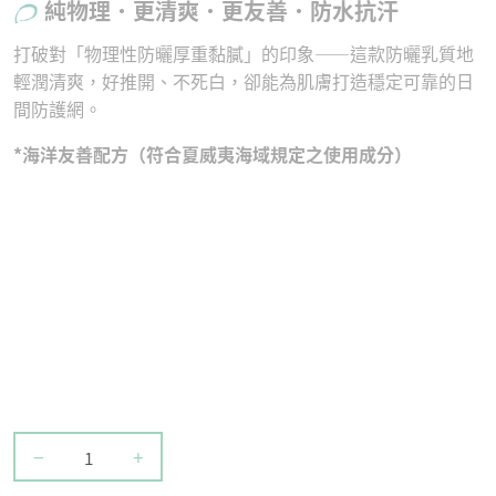
純物理．更清爽．更友善．防水抗汗
打破對「物理性防曬厚重黏膩」的印象——這款防曬乳質地
輕潤清爽，好推開、不死白，卻能為肌膚打造穩定可靠的日
間防護網。
*海洋友善配方（符合夏威夷海域規定之使用成分）
−
+