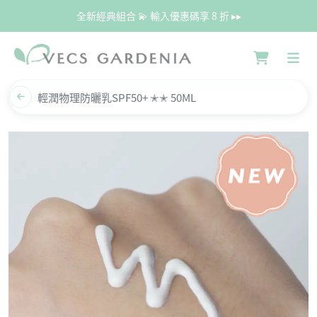
全新經典組合 💫 輸入優惠碼享 8 折 ▸▸
輕潤物理防曬乳SPF50+ ✭✭ 50ML