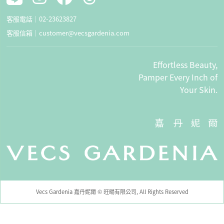
客服電話｜
02-23623827
客服信箱｜
customer@vecsgardenia.com
Effortless Beauty,
Pamper Every Inch of
Your Skin.
Vecs Gardenia 嘉丹妮爾 © 旺暘有限公司, All Rights Reserved