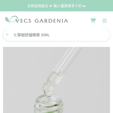
全新經典組合 💫 輸入優惠碼享 8 折 ▸▸
七葉樹舒緩精華 30ML