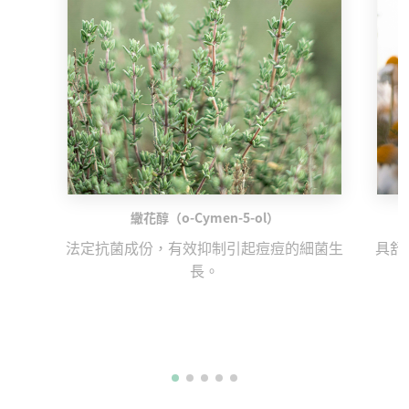
繖花醇（o-Cymen-5-ol）
法定抗菌成份，有效抑制引起痘痘的細菌生
具舒
長。