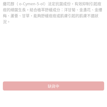
繖花醇（ o-Cymen-5-ol）法定抗菌成份，有效抑制引起痘
痘的細菌生長。結合植萃舒緩成分：洋甘菊、金盞花、金縷
梅、蘆薈、甘草，能夠舒緩痘痘或肌膚引起的肌膚不適狀
況。
缺貨中