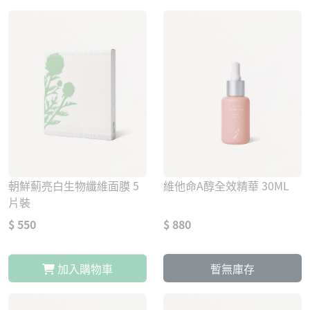
朝鮮薊亮白生物纖維面膜 5
維他命A醇全效精華 30ML
片裝
$ 550
$ 880
加入購物車
暫無庫存