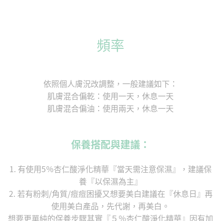
頻率
依照個人膚況改調整，一般建議如下：
肌膚混合偏乾：使用一天，休息一天
肌膚混合偏油：使用兩天，休息一天
保養搭配與建議：
1. 有使用5％杏仁酸淨化精華『當天需注意保濕』，建議保
養『以保濕為主』
2. 若有粉刺/角質/痘痘困擾又想要美白建議在『休息日』再
使用美白產品，先代謝，再美白。
想要更單純的保養步驟其實『５％杏仁酸淨化精華』因有加