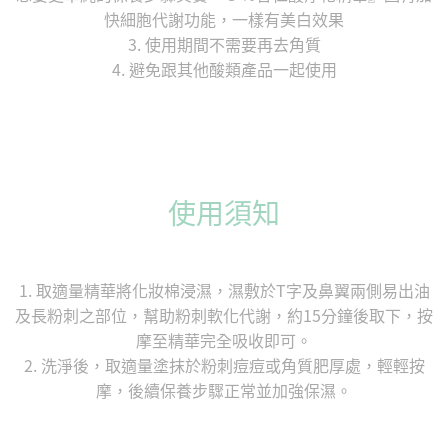
快細胞代謝功能，一樣有美白效果
3. 使用期間不需要再去角質
4. 避免跟其他酸類產品一起使用
使用須知
1. 取適量精華將化妝棉浸濕，濕敷於T字及鼻翼兩側易出油
及長粉刺之部位，幫助粉刺軟化代謝，約15分鐘後取下，按
摩至精華完全吸收即可。
2. 洗淨後，取適量塗抹於粉刺痘痘或角質肥厚處，輕輕按
摩，後續保養步驟正常並加強保濕。