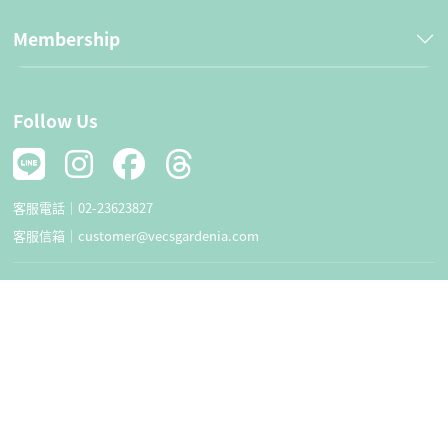
Membership
Follow Us
客服電話｜
02-23623827
客服信箱｜
customer@vecsgardenia.com
Effortless Beauty,
Pamper Every Inch of
Your Skin.