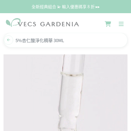
全新經典組合 💫 輸入優惠碼享 8 折 ▸▸
5%杏仁酸淨化精華 30ML