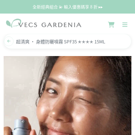
全新經典組合 💫 輸入優惠碼享 8 折 ▸▸
超清爽 · 身體防曬噴霧 SPF35 ✭✭✭✭ 15ML