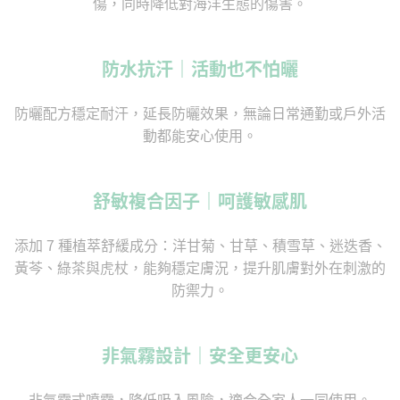
傷，同時降低對海洋生態的傷害。
防水抗汗｜活動也不怕曬
防曬配方穩定耐汗，延長防曬效果，無論日常通勤或戶外活
動都能安心使用。
舒敏複合因子｜呵護敏感肌
添加 7 種植萃舒緩成分：洋甘菊、甘草、積雪草、迷迭香、
黃芩、綠茶與虎杖，能夠穩定膚況，提升肌膚對外在刺激的
防禦力。
非氣霧設計｜安全更安心
非氣霧式噴霧，降低吸入風險，適合全家人一同使用。