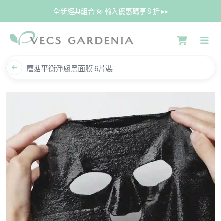
全新經典組合 💫 輸入優惠碼享 8 折 ▸▸
蘑菇平衡淨膚黑面膜 6片裝