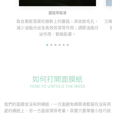
蘑菇萃取液
取自東歐落葉松樹幹上的蘑菇，具收斂毛孔，
又稱
減少油脂分泌及長效保濕等作用；調節油脂分
使
泌作用、緊緻肌膚。
如何打開面膜紙
HOW TO UNFOLD THE MASK
我們的面膜並沒有附襯紙，一方面避免精華液都留在沒有用
處的襯紙上，另一方面是環保考量。其實只要掌握小技巧就