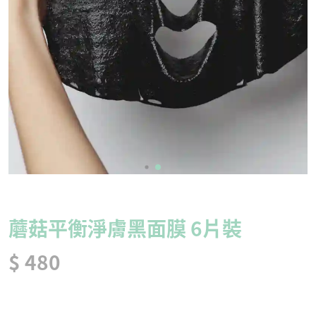
蘑菇平衡淨膚黑面膜 6片裝
$ 480