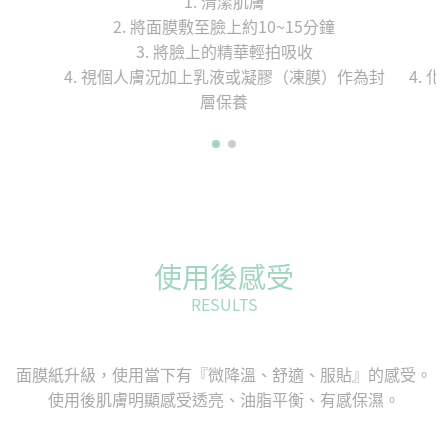
1. 清潔肌膚
2. 將面膜敷至臉上約10~15分鐘
3. 將臉上的精華輕拍吸收
4. 視個人膚況加上乳液或凝膠（凍膜）作為封
4.
層保養
使用後感受
RESULTS
面膜紙升級，使用當下有『微降溫、舒適、服貼』的感受。
使用後肌膚明顯感受透亮、油脂平衡、有感保濕。