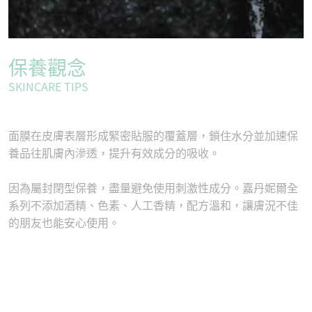
保養觀念
SKINCARE TIPS
面膜在皮膚表層形成緊密貼服的覆蓋層，鎖住水分並加速保
養品往肌膚內滲透，提升有效成分的吸收。
因為屬封閉型保養，盡量避免使用刺激性成分。嘉丹妮爾全
系列不添加酒精、色素、人工香精，配方溫和，讓膚況不佳
的朋友也能安心使用。