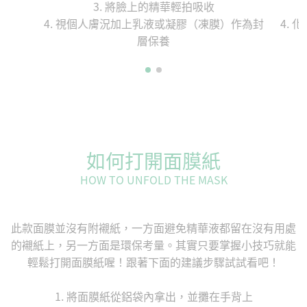
3. 將臉上的精華輕拍吸收
4. 視個人膚況加上乳液或凝膠（凍膜）作為封
4.
層保養
如何打開面膜紙
HOW TO UNFOLD THE MASK
此款面膜並沒有附襯紙，一方面避免精華液都留在沒有用處
的襯紙上，另一方面是環保考量。其實只要掌握小技巧就能
輕鬆打開面膜紙喔！跟著下面的建議步驟試試看吧！
1. 將面膜紙從鋁袋內拿出，並攤在手背上