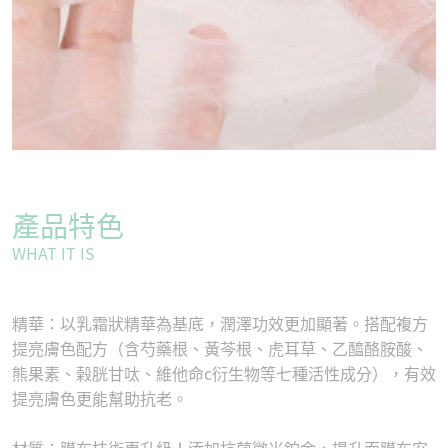
產品特色
WHAT IT IS
精華：以乳霜狀精華為基底，潤澤功效更加顯著。搭配複方
提亮膚色配方（含芍藥根、黃芩根、虎耳草、乙醯酪胺酸、
熊果素、榖胱甘呔、維他命c衍生物等七種活性成分），有效
提亮膚色更能幫助抗老。