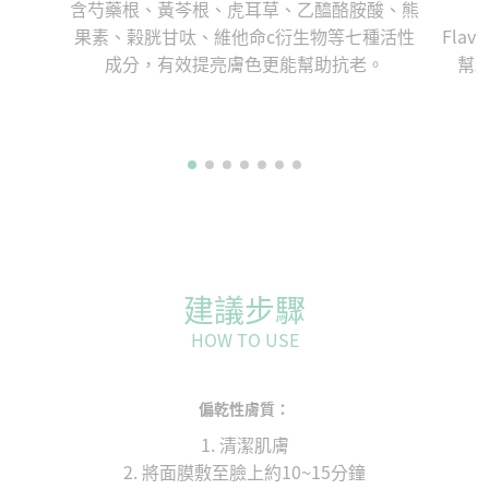
含芍藥根、黃芩根、虎耳草、乙醯酪胺酸、熊
果素、榖胱甘呔、維他命c衍生物等七種活性
Fla
成分，有效提亮膚色更能幫助抗老。
幫
建議步驟
HOW TO USE
偏乾性膚質：
1. 清潔肌膚
2. 將面膜敷至臉上約10~15分鐘