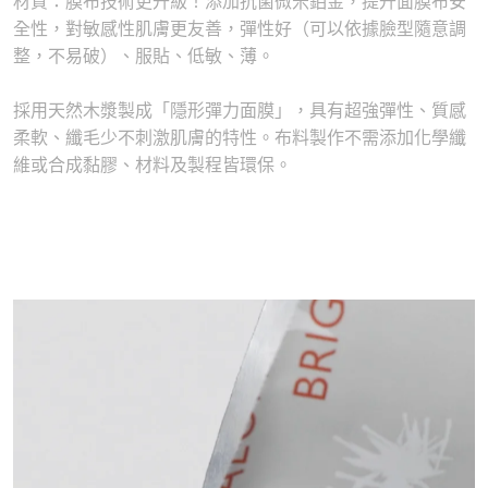
材質：膜布技術更升級！添加抗菌微米鉑⾦，提升⾯膜布安
全性，對敏感性肌膚更友善，彈性好（可以依據臉型隨意調
整，不易破）、服貼、低敏、薄。
採⽤天然⽊漿製成「隱形彈⼒⾯膜」，具有超強彈性、質感
柔軟、纖⽑少不刺激肌膚的特性。布料製作不需添加化學纖
維或合成黏膠、材料及製程皆環保。