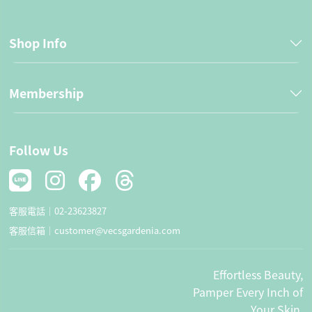
Shop Info
Membership
Follow Us
客服電話｜
02-23623827
客服信箱｜
customer@vecsgardenia.com
Effortless Beauty,
Pamper Every Inch of
Your Skin.