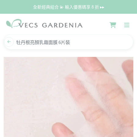
全新經典組合 💫 輸入優惠碼享 8 折 ▸▸
牡丹根亮顏乳霜面膜 6片裝