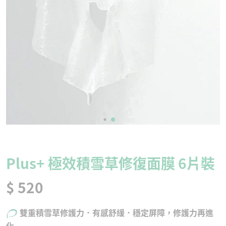
Plus+ 極效積雪草修復面膜 6片裝
$ 520
雙重積雪草修護⼒．有感舒緩．穩定屏障，修護⼒再進
化