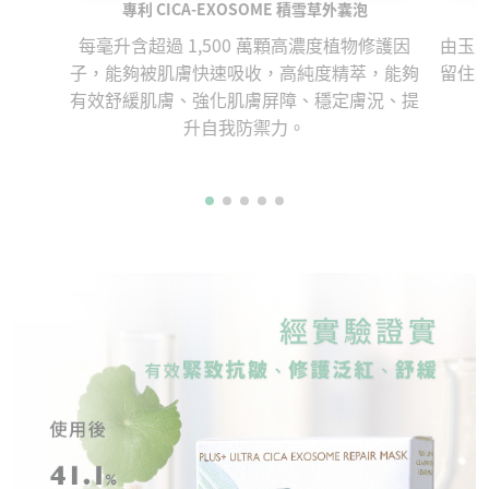
專利 CICA-EXOSOME 積雪草外囊泡
每毫升含超過 1,500 萬顆⾼濃度植物修護因
由⽟
⼦，能夠被肌膚快速吸收，⾼純度精萃，能夠
留住
有效舒緩肌膚、強化肌膚屏障、穩定膚況、提
升⾃我防禦⼒。