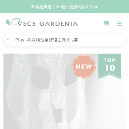
全新經典組合 💫 輸入優惠碼享 8 折 ▸▸
Plus+ 極效積雪草修復面膜 6片裝