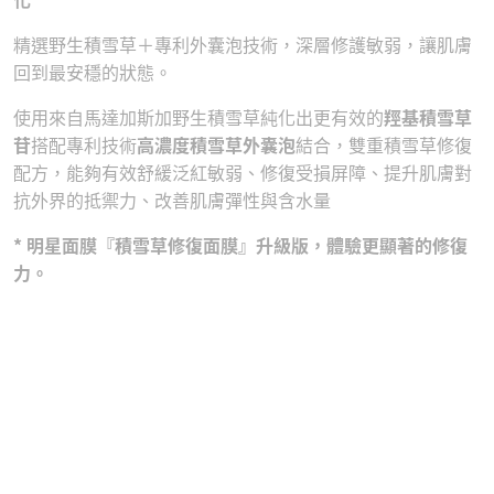
精選野⽣積雪草＋專利外囊泡技術，深層修護敏弱，讓肌膚
回到最安穩的狀態。
使⽤來⾃⾺達加斯加野⽣積雪草純化出更有效的
羥基積雪草
苷
搭配專利技術
⾼濃度積雪草外囊泡
結合，雙重積雪草修復
配⽅，能夠有效舒緩泛紅敏弱、修復受損屏障、提升肌膚對
抗外界的抵禦⼒、改善肌膚彈性與含⽔量
* 明星⾯膜『積雪草修復⾯膜』升級版，體驗更顯著的修復
⼒。