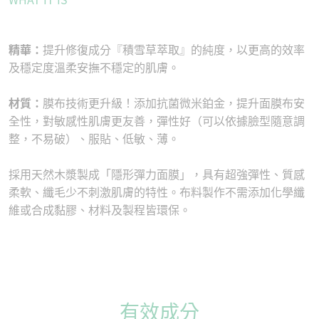
精華：
提升修復成分『積雪草萃取』的純度，以更⾼的效率
及穩定度溫柔安撫不穩定的肌膚。
材質：
膜布技術更升級！添加抗菌微米鉑⾦，提升⾯膜布安
全性，對敏感性肌膚更友善，彈性好（可以依據臉型隨意調
整，不易破）、服貼、低敏、薄。
採⽤天然⽊漿製成「隱形彈⼒⾯膜」，具有超強彈性、質感
柔軟、纖⽑少不刺激肌膚的特性。布料製作不需添加化學纖
維或合成黏膠、材料及製程皆環保。
有效成分