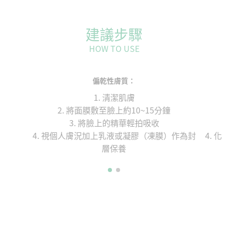
建議步驟
HOW TO USE
偏乾性膚質：
1. 清潔肌膚
2. 將面膜敷至臉上約10~15分鐘
3. 將臉上的精華輕拍吸收
4. 視個人膚況加上乳液或凝膠（凍膜）作為封
4. 
層保養