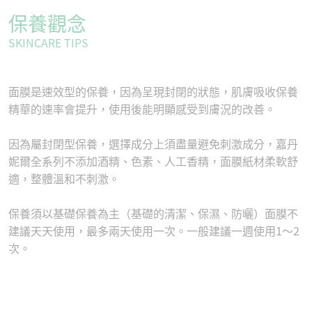
保養觀念
SKINCARE TIPS
⾯膜是速效型的保養，因為呈現封閉的狀態，肌膚吸收保養
精華的速率會提升，使⽤後能明顯感受到膚況的改善。
因為屬封閉型保養，選擇成分上須盡量避免刺激成分，嘉丹
妮爾全系列不添加酒精、色素、人工香精，面膜紙材柔軟舒
適，整體溫和不刺激。
保養須以基礎保養為主（基礎的清潔、保濕、防曬）⾯膜不
建議天天使⽤，最多兩天使⽤⼀次。⼀般建議⼀週使⽤1～2
次。