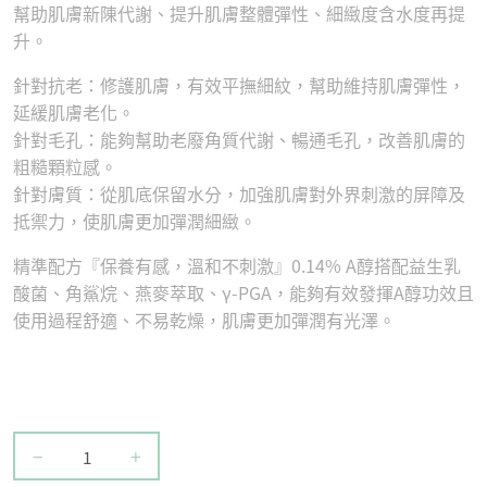
幫助肌膚新陳代謝、提升肌膚整體彈性、細緻度含水度再提
升。
針對抗老：修護肌膚，有效平撫細紋，幫助維持肌膚彈性，
延緩肌膚老化。
針對毛孔：能夠幫助老廢角質代謝、暢通毛孔，改善肌膚的
粗糙顆粒感。
針對膚質：從肌底保留水分，加強肌膚對外界刺激的屏障及
抵禦力，使肌膚更加彈潤細緻。
精準配方『保養有感，溫和不刺激』0.14% A醇搭配益生乳
酸菌、角鯊烷、燕麥萃取、γ-PGA，能夠有效發揮A醇功效且
使用過程舒適、不易乾燥，肌膚更加彈潤有光澤。
−
+