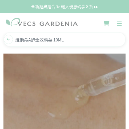
全新經典組合 💫 輸入優惠碼享 8 折 ▸▸
維他命A醇全效精華 10ML