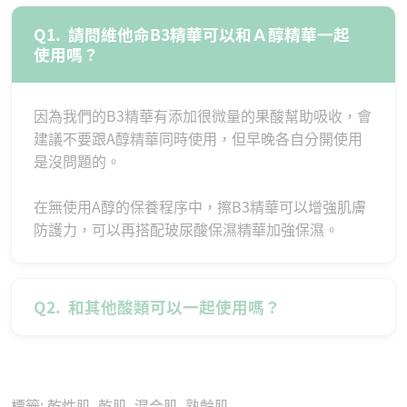
Q1.
請問維他命B3精華可以和Ａ醇精華一起
使用嗎？
因為我們的B3精華有添加很微量的果酸幫助吸收，會
建議不要跟A醇精華同時使用，但早晚各自分開使用
是沒問題的。
在無使用A醇的保養程序中，擦B3精華可以增強肌膚
防護力，可以再搭配玻尿酸保濕精華加強保濕。
Q2.
和其他酸類可以一起使用嗎？
標籤:
乾性肌
,
乾肌
,
混合肌
,
熟齡肌