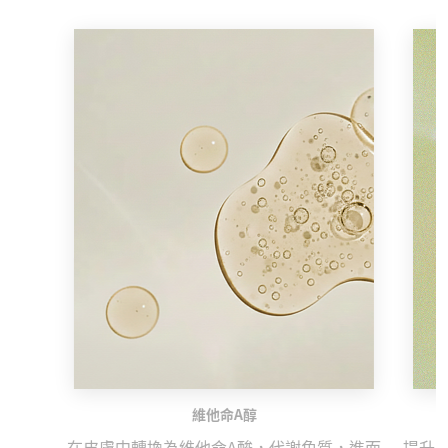
維他命A醇
在皮膚中轉換為維他命A酸，代謝角質，進而
提升