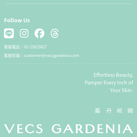
Follow Us
客服電話｜
02-23623827
客服信箱｜
customer@vecsgardenia.com
Effortless Beauty,
Pamper Every Inch of
Your Skin.