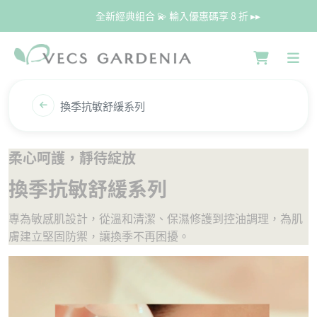
全新經典組合 💫 輸入優惠碼享 8 折 ▸▸
換季抗敏舒緩系列
柔心呵護，靜待綻放
換季抗敏舒緩系列
專為敏感肌設計，從溫和清潔、保濕修護到控油調理，為肌
膚建立堅固防禦，讓換季不再困擾。