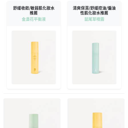
舒緩收斂/敏弱肌化妝水
清爽保濕/舒緩控油/偏油
推薦
性肌化妝水推薦
金盞花平衡液
鼠尾草噴霧