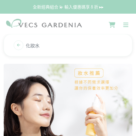
全新經典組合 💫 輸入優惠碼享 8 折 ▸▸
化妝水