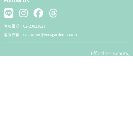
Follow Us
客服電話｜
02-23623827
客服信箱｜
customer@vecsgardenia.com
Effortless Beauty,
Pamper Every Inch of
Your Skin.
Vecs Gardenia 嘉丹妮爾 © 旺暘有限公司, All Rights Reserved