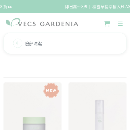
即日起～8/9｜ 積雪草精萃輸入FLASH 享75折 ▸▸
臉部清潔