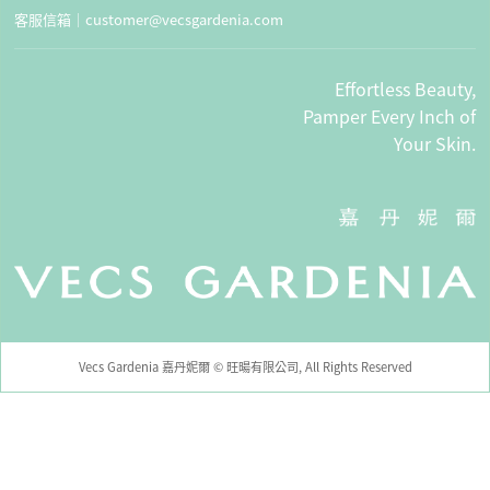
客服信箱｜
customer@vecsgardenia.com
Effortless Beauty,
Pamper Every Inch of
Your Skin.
Vecs Gardenia 嘉丹妮爾 © 旺暘有限公司, All Rights Reserved