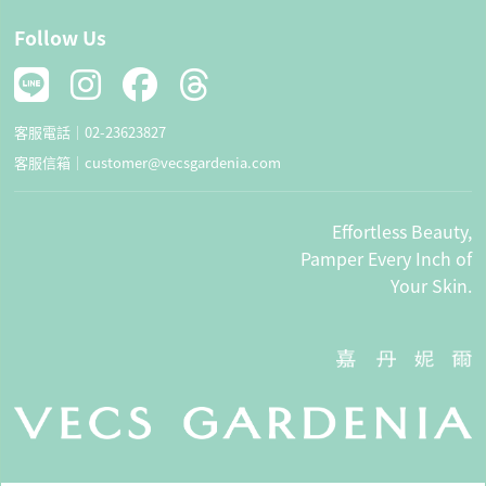
Follow Us
客服電話｜
02-23623827
客服信箱｜
customer@vecsgardenia.com
Effortless Beauty,
Pamper Every Inch of
Your Skin.