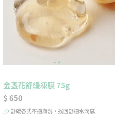
金盞花舒緩凍膜 75g
$ 650
舒緩各式不適膚況，找回舒適水潤感