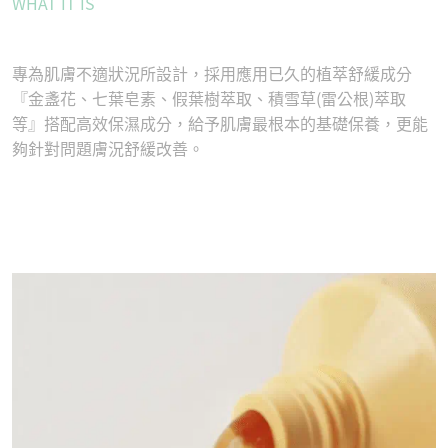
WHAT IT IS
專為肌膚不適狀況所設計，採用應用已久的植萃舒緩成分
『金盞花、七葉皂素、假葉樹萃取、積雪草(雷公根)萃取
等』搭配高效保濕成分，給予肌膚最根本的基礎保養，更能
夠針對問題膚況舒緩改善。