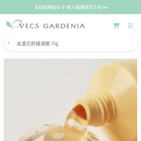
全新經典組合 💫 輸入優惠碼享 8 折 ▸▸
金盞花舒緩凍膜 75g