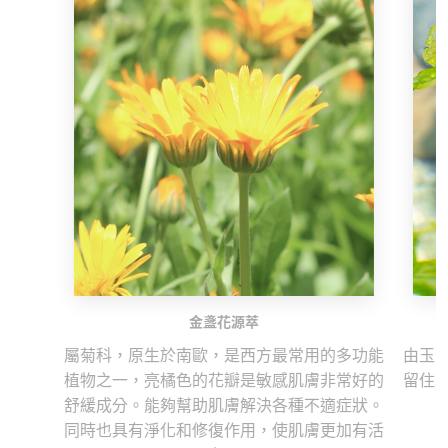
金盞花源萃
屬菊科，原生於南歐，是西方最常用的多功能
由玉
植物之一，亮橘色的花瓣是敏感肌膚非常好的
留住
舒緩成分。能夠幫助肌膚解決各種不適症狀。
同時也具有淨化和修復作用，使肌膚更加有活