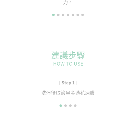
力。
建議步驟
HOW TO USE
｜Step 1｜
洗淨後取適量金盞花凍膜