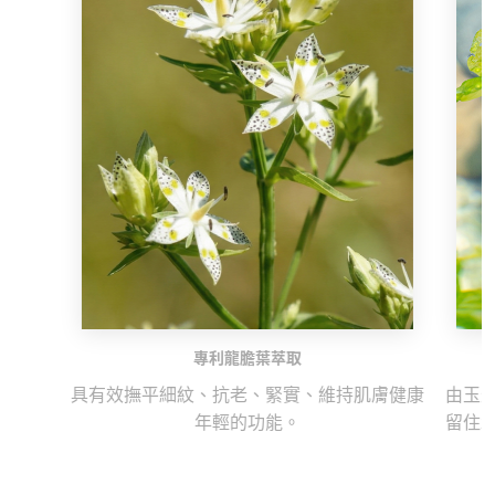
專利龍膽葉萃取
具有效撫平細紋、抗老、緊實、維持肌膚健康
由玉
年輕的功能。
留住