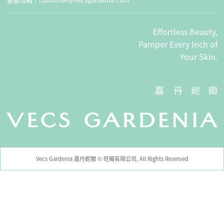
Effortless Beauty,
Pamper Every Inch of
Your Skin.
Vecs Gardenia 嘉丹妮爾 © 旺暘有限公司, All Rights Reserved