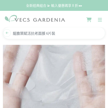
全新經典組合 💫 輸入優惠碼享 8 折 ▸▸
龍膽葉賦活抗老面膜 6片裝