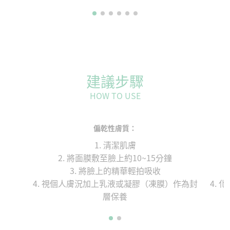
建議步驟
HOW TO USE
偏乾性膚質：
1. 清潔肌膚
2. 將面膜敷至臉上約10~15分鐘
3. 將臉上的精華輕拍吸收
4. 視個人膚況加上乳液或凝膠（凍膜）作為封
4.
層保養