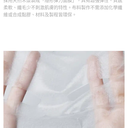
採⽤天然⽊漿製成「隱形彈⼒⾯膜」，具有超強彈性、質感
柔軟、纖⽑少不刺激肌膚的特性。布料製作不需添加化學纖
維或合成黏膠、材料及製程皆環保。